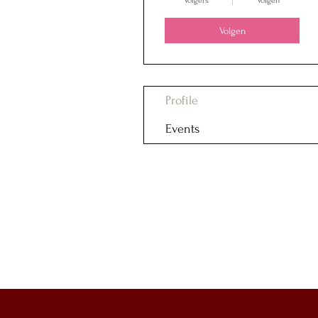
Volgers
Volgen
Volgen
Profile
Events