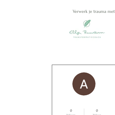
Verwerk je trauma met
Meer acties
Ans De Boer
0
0