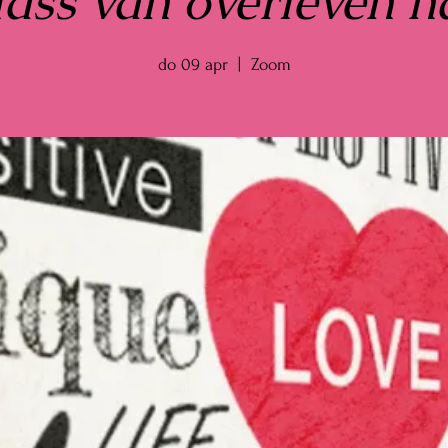
ass van overleven n
do 09 apr
  |  
Zoom