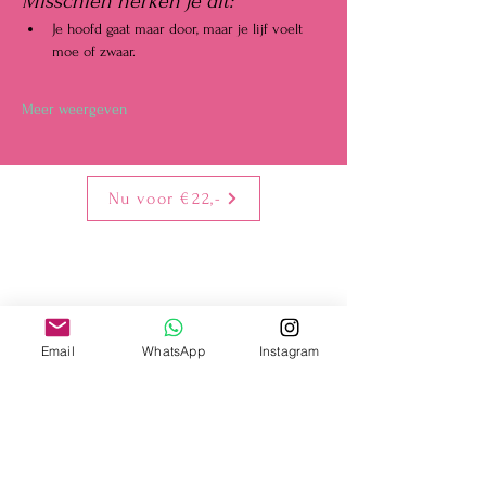
Misschien herken je dit:
Je hoofd gaat maar door, maar je lijf voelt 
moe of zwaar.
Meer weergeven
Nu voor €22,-
Email
WhatsApp
Instagram
Elly is een intuïtieve transformatiecoach die
vrouwen begeleidt bij het helen van hun
wonden. Ze helpt je om uit de
overlevingsstand te stappen en weer écht te